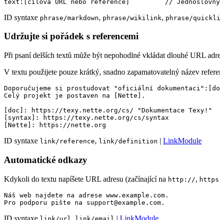
ID syntaxe
,
,
phrase/markdown
phrase/wikilink
phrase/quickl
Udržujte si pořádek s referencemi
Při psaní delších textů může být nepohodlné vkládat dlouhé URL adre
V textu použijete pouze krátký, snadno zapamatovatelný název refere
Doporučujeme si prostudovat "oficiální dokumentaci":[do
Celý projekt je postaven na [Nette].

​[doc]: https://texy.nette.org/cs/ "Dokumentace Texy!"

​[syntax]: https://texy.nette.org/cs/syntax

ID syntaxe
,
|
LinkModule
link/reference
link/definition
Automatické odkazy
Kdykoli do textu napíšete URL adresu (začínající na
,
http://
https
Náš web najdete na adrese www.example.com.

ID syntaxe
,
|
LinkModule
link/url
link/email