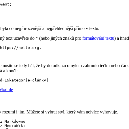
;&ast;
byla co nejpřirozenější a nejpřehlednější přímo v textu.
ný text uzavřete do
(nebo jiných znaků pro
formátování textu
) a hne
"
https://nette.org.

emusíte se tedy bát, že by do odkazu omylem zahrnulo tečku nebo čár
á a končí:
Module
rozumí i jim. Můžete si vybrat styl, který vám nejvíce vyhovuje.
z Markdownu

z MediaWiki
