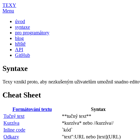
TEXY
Menu
úvod
syntaxe
pro programátory
blog
hřiště
API
GitHub
Syntaxe
Texy vznikl proto, aby nezkušeným uživatelům umožnil snadno editova
Cheat Sheet
Formátování textu
Syntax
Tučný text
**tučný text**
Kurzíva
*kurzíva* nebo //kurzíva//
Inline code
`kód`
Odkazy
"text":URL nebo [text](URL)