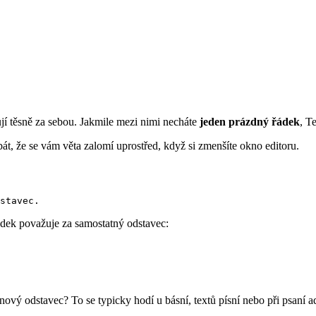
jí těsně za sebou. Jakmile mezi nimi necháte
jeden prázdný řádek
, T
bát, že se vám věta zalomí uprostřed, když si zmenšíte okno editoru.
ádek považuje za samostatný odstavec:
 nový odstavec? To se typicky hodí u básní, textů písní nebo při psaní a