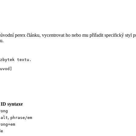
t úvodní perex článku, vycentrovat ho nebo mu přiřadit specifický styl
u.
zbytek textu.

uvod]

ID syntaxe
rong
,
-alt
phrase/em
rong+em
de