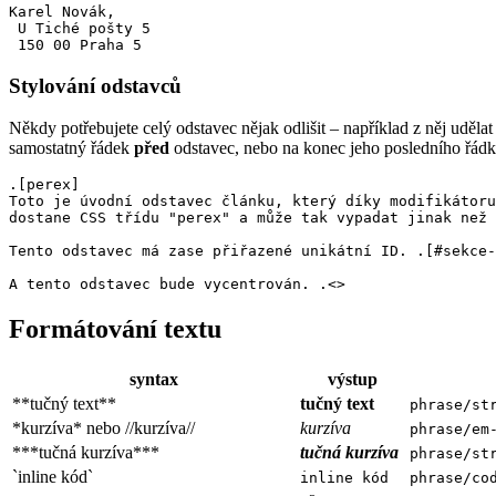
Karel Novák,

 U Tiché pošty 5

Stylování odstavců
Někdy potřebujete celý odstavec nějak odlišit – například z něj uděla
samostatný řádek
před
odstavec, nebo na konec jeho posledního řádk
.[perex]

Toto je úvodní odstavec článku, který díky modifikátoru

dostane CSS třídu "perex" a může tak vypadat jinak než 
Tento odstavec má zase přiřazené unikátní ID. .[#sekce-
Formátování textu
syntax
výstup
**tučný text**
tučný text
phrase/st
*kurzíva* nebo //kurzíva//
kurzíva
phrase/em
***tučná kurzíva***
tučná kurzíva
phrase/st
`inline kód`
inline kód
phrase/co