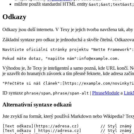
můžete použít standardní HTML entity
&ast;&ast;text&ast
Odkazy
Odkazy jsou duší internetu. V Texy je jejich tvorba navržena tak, aby 
Základní syntaxe pro odkaz je jednoduchá a skvěle čitelná. Odkazova
Navštivte oficiální stránky projektu "Nette Framework":
Výhodou je, že Texy je inteligentní a samo pozná, kde URL končí. N
je uzavřít do hranatých závorek a tím přesně řeknete, kde adresa začín
ID syntaxe
,
|
PhraseModule
a
Link
phrase/span
phrase/span-alt
Alternativní syntaxe odkazů
Jste zvyklí na formát, který používá Markdown nebo Wikipedia? Texy 
[Text odkazu](https://adresa.cz)         // Styl známý 
[Text odkazu | https://adresa.cz]        // Styl známý 