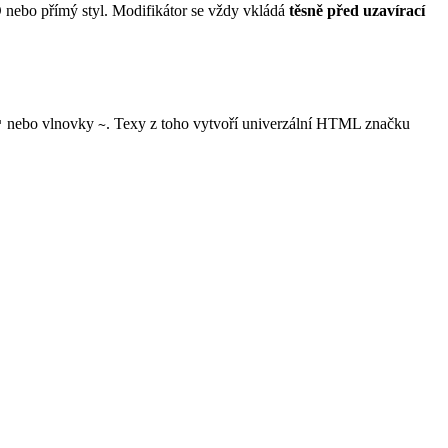
D nebo přímý styl. Modifikátor se vždy vkládá
těsně před uzavírací
nebo vlnovky
. Texy z toho vytvoří univerzální HTML značku
"
~