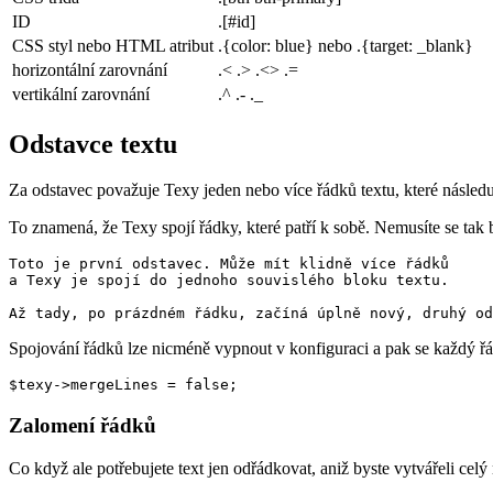
ID
.[#id]
CSS styl nebo HTML atribut
.{color: blue} nebo .{target: _blank}
horizontální zarovnání
.< .> .<> .=
vertikální zarovnání
.^ .- ._
Odstavce textu
Za odstavec považuje Texy jeden nebo více řádků textu, které následu
To znamená, že Texy spojí řádky, které patří k sobě. Nemusíte se tak 
Toto je první odstavec. Může mít klidně více řádků

a Texy je spojí do jednoho souvislého bloku textu.

Spojování řádků lze nicméně vypnout v konfiguraci a pak se každý ř
$texy->mergeLines = false;
Zalomení řádků
Co když ale potřebujete text jen odřádkovat, aniž byste vytvářeli celý