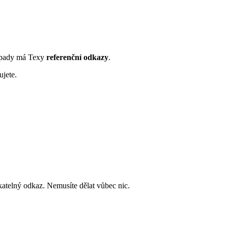
případy má Texy
referenční odkazy
.
ujete.
katelný odkaz. Nemusíte dělat vůbec nic.