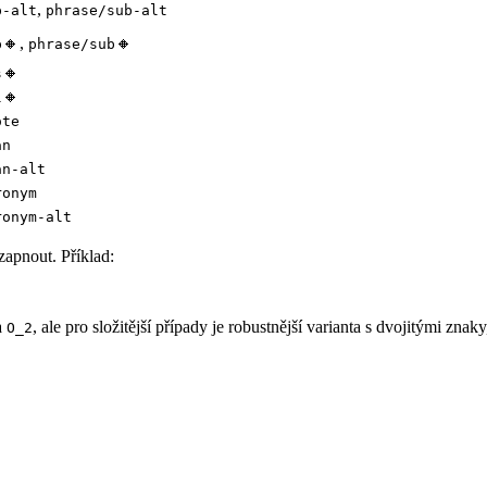
,
p-alt
phrase/sub-alt
🔸,
🔸
p
phrase/sub
🔸
s
🔸
l
ote
an
an-alt
ronym
ronym-alt
apnout. Příklad:
a
, ale pro složitější případy je robustnější varianta s dvojitými 
O_2