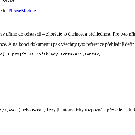
|
PhraseModule
ink
sy přímo do odstavců – zhoršuje to čitelnost a přehlednost. Pro tyto 
nce. A na konci dokumentu pak všechny tyto reference přehledně defin
c] a projít si "příklady syntaxe":[syntax].

,
) nebo e-mail, Texy ji automaticky rozpozná a převede na kli
://
www.