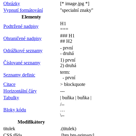
Obrázky
[* image.jpg *]
Vypnutí formátování
''specialní znaky''
Elementy
H1
Podtržené nadpisy
===
### H1
Ohraničené nadpisy
## H2
- první
Odrážkové seznamy
- druhá
1) první
Číslované seznamy
2) druhá
term:
Seznamy definic
- první
Citace
> blockquote
Horizontální čáry
---
Tabulky
| buňka | buňka |
/--
Bloky kódu
…
\--
Modifikátory
titulek
.(titulek)
CSS třída
.[btn btn-primary]