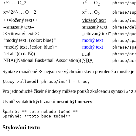
2
x^2 … O_2
x
… O
phrase/su
2
2
x^^2^^ … O__2__
x
… O
phrase/su
2
++vložený text++
vložený text
phrase/in
--smazaný text--
smazaný text
phrase/de
>>citovaný text<<
citovaný text
phrase/qu
"modrý text .{color: blue}"
modrý text
phrase/sp
~modrý text .{color: blue}~
modrý text
phrase/sp
"et al."((a další))
et al.
phrase/ac
NBA((National Basketball Association))
NBA
phrase/ac
Syntaxe označené 🔸 nejsou ve výchozím stavu povolené a musíte je z
$texy->allowed['phrase/ins'] = true;
Pro jednoduché číselné indexy můžete použít zkrácenou syntaxi
x^2
Uvnitř syntaktických znaků
nesmí být mezery
:
Špatně: ** toto nebude tučné **

Stylování textu