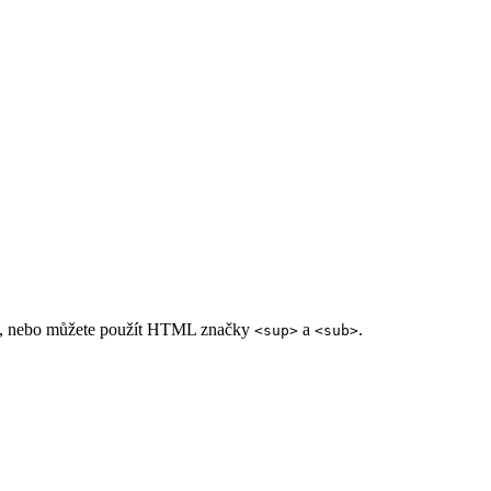
znaky, nebo můžete použít HTML značky
a
.
<sup>
<sub>