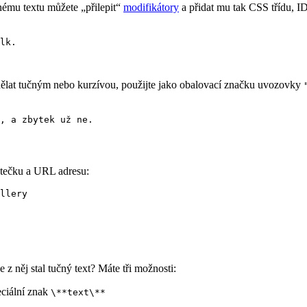
nému textu můžete „přilepit“
modifikátory
a přidat mu tak CSS třídu, I
lk.

 dělat tučným nebo kurzívou, použijte jako obalovací značku uvozovky
jtečku a URL adresu:
 z něj stal tučný text? Máte tři možnosti:
eciální znak
\**text\**