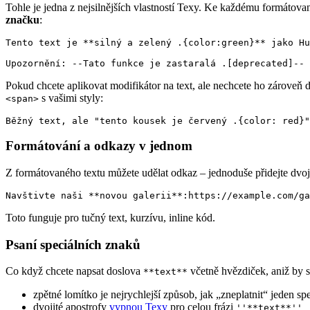
Tohle je jedna z nejsilnějších vlastností Texy. Ke každému formátova
značku
:
Tento text je **silný a zelený .{color:green}** jako Hu
Pokud chcete aplikovat modifikátor na text, ale nechcete ho zároveň
s vašimi styly:
<span>
Formátování a odkazy v jednom
Z formátovaného textu můžete udělat odkaz – jednoduše přidejte dvo
Toto funguje pro tučný text, kurzívu, inline kód.
Psaní speciálních znaků
Co když chcete napsat doslova
včetně hvězdiček, aniž by se
**text**
zpětné lomítko je nejrychlejší způsob, jak „zneplatnit“ jeden sp
dvojité apostrofy
vypnou Texy
pro celou frázi
''**text**''