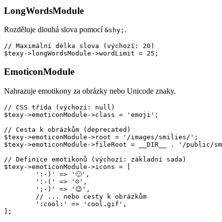
LongWordsModule
Rozděluje dlouhá slova pomocí
.
&shy;
// Maximální délka slova (výchozí: 20)

EmoticonModule
Nahrazuje emotikony za obrázky nebo Unicode znaky.
// CSS třída (výchozí: null)

$texy->emoticonModule->class = 'emoji';

// Cesta k obrázkům (deprecated)

$texy->emoticonModule->root = '/images/smilies/';

$texy->emoticonModule->fileRoot = __DIR__ . '/public/sm
// Definice emotikonů (výchozí: základní sada)

$texy->emoticonModule->icons = [

	':-)' => '🙂',

	':-(' => '☹',

	';-)' => '😉',

	// ... nebo cesty k obrázkům

	':cool:' => 'cool.gif',
