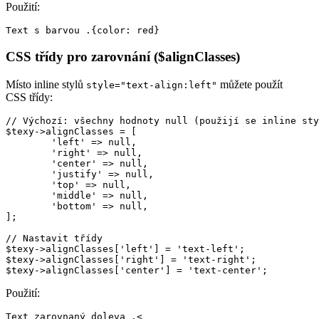
Použití:
CSS třídy pro zarovnání ($alignClasses)
Místo inline stylů
můžete použít
style="text-align:left"
CSS třídy:
// Výchozí: všechny hodnoty null (použijí se inline sty
$texy->alignClasses = [

	'left' => null,

	'right' => null,

	'center' => null,

	'justify' => null,

	'top' => null,

	'middle' => null,

	'bottom' => null,

];

// Nastavit třídy

$texy->alignClasses['left'] = 'text-left';

$texy->alignClasses['right'] = 'text-right';

Použití:
Text zarovnaný doleva .<
