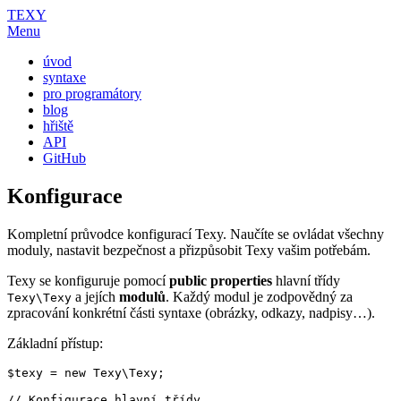
TEXY
Menu
úvod
syntaxe
pro programátory
blog
hřiště
API
GitHub
Konfigurace
Kompletní průvodce konfigurací Texy. Naučíte se ovládat všechny
moduly, nastavit bezpečnost a přizpůsobit Texy vašim potřebám.
Texy se konfiguruje pomocí
public properties
hlavní třídy
a jejích
modulů
. Každý modul je zodpovědný za
Texy\Texy
zpracování konkrétní části syntaxe (obrázky, odkazy, nadpisy…).
Základní přístup:
$texy = new Texy\Texy;

// Konfigurace hlavní třídy
