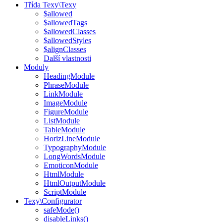
Třída Texy\Texy
$allowed
$allowedTags
$allowedClasses
$allowedStyles
$alignClasses
Další vlastnosti
Moduly
HeadingModule
PhraseModule
LinkModule
ImageModule
FigureModule
ListModule
TableModule
HorizLineModule
TypographyModule
LongWordsModule
EmoticonModule
HtmlModule
HtmlOutputModule
ScriptModule
Texy\Configurator
safeMode()
disableLinks()