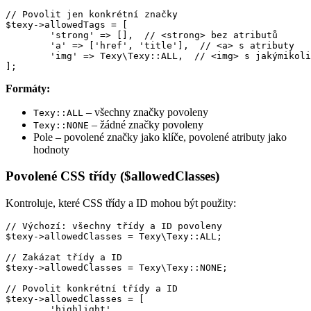
// Povolit jen konkrétní značky

$texy->allowedTags = [

	'strong' => [],  // <strong> bez atributů

	'a' => ['href', 'title'],  // <a> s atributy

	'img' => Texy\Texy::ALL,  // <img> s jakýmikoliv atributy

Formáty:
– všechny značky povoleny
Texy::ALL
– žádné značky povoleny
Texy::NONE
Pole – povolené značky jako klíče, povolené atributy jako
hodnoty
Povolené CSS třídy ($allowedClasses)
Kontroluje, které CSS třídy a ID mohou být použity:
// Výchozí: všechny třídy a ID povoleny

$texy->allowedClasses = Texy\Texy::ALL;

// Zakázat třídy a ID

$texy->allowedClasses = Texy\Texy::NONE;

// Povolit konkrétní třídy a ID

$texy->allowedClasses = [

	'highlight',
