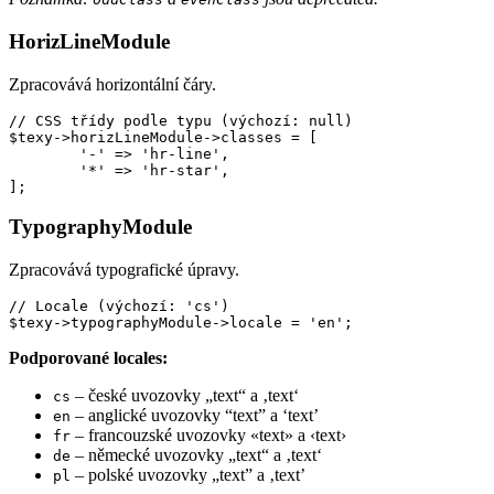
HorizLineModule
Zpracovává horizontální čáry.
// CSS třídy podle typu (výchozí: null)

$texy->horizLineModule->classes = [

	'-' => 'hr-line',

	'*' => 'hr-star',

TypographyModule
Zpracovává typografické úpravy.
// Locale (výchozí: 'cs')

Podporované locales:
– české uvozovky „text“ a ‚text‘
cs
– anglické uvozovky “text” a ‘text’
en
– francouzské uvozovky «text» a ‹text›
fr
– německé uvozovky „text“ a ‚text‘
de
– polské uvozovky „text” a ‚text’
pl