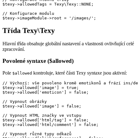
$texy->allowedTags = Texy\Texy::NONE;

// Konfigurace modulu

Třída Texy\Texy
Hlavní třída obsahuje globální nastavení a vlastnosti ovlivňující celé
zpracování.
Povolené syntaxe ($allowed)
Pole
kontroluje, které části Texy syntaxe jsou aktivní:
$allowed
// Výchozí: vše povoleno kromě emotikonů a frází ins/de
$texy->allowed['image'] = true;

$texy->allowed['emoticon'] = false;

// Vypnout obrázky

$texy->allowed['image'] = false;

// Vypnout HTML značky ve vstupu

$texy->allowed['html/tag'] = false;

$texy->allowed['html/comment'] = false;

// Vypnout různé typy odkazů
