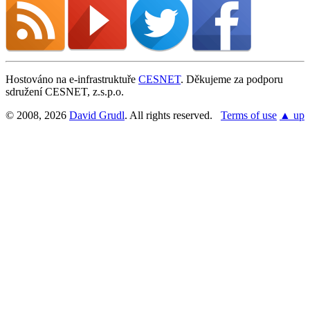
Našli jste na této stránce problém?
Ukaž na GitHubu
(poté stiskni E pro editaci)
Otevři náhled
Hostováno na e-infrastruktuře
CESNET
. Děkujeme za podporu
Nahlásit problém s touto stránkou na GitHubu
sdružení CESNET, z.s.p.o.
© 2008, 2026
David Grudl
. All rights reserved.
Terms of use
▲ up