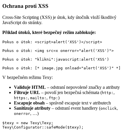
Ochrana proti XSS
Cross-Site Scripting (XSS) je útok, kdy útočník vloží škodlivý
JavaScript do stránky.
Příklad útoků, které bezpečný režim zablokuje:
Pokus o útok: <script>alert('XSS')</script>

Pokus o útok: <img src=x onerror="alert('XSS')">

Pokus o útok: "klikni":javascript:alert('XSS')

V bezpečném režimu Texy:
Validuje HTML
– odstraní nepovolené značky a atributy
Filtruje URL
– povolí jen bezpečná schémata (
,
http:
,
,
)
https:
mailto:
ftp:
Escapuje obsah
– správně escapuje text v atributech
Sanitizuje atributy
– odstraní event handlery (
,
onclick
, …)
onerror
$texy = new Texy\Texy;

Texy\Configurator::safeMode($texy);
