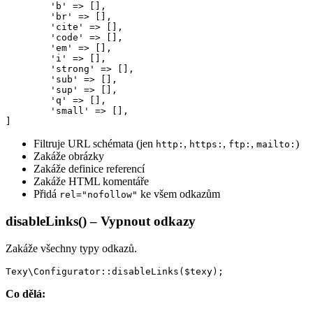
	'b' => [],

	'br' => [],

	'cite' => [],

	'code' => [],

	'em' => [],

	'i' => [],

	'strong' => [],

	'sub' => [],

	'sup' => [],

	'q' => [],

	'small' => [],

Filtruje URL schémata (jen
,
,
,
)
http:
https:
ftp:
mailto:
Zakáže obrázky
Zakáže definice referencí
Zakáže HTML komentáře
Přidá
ke všem odkazům
rel="nofollow"
disableLinks() – Vypnout odkazy
Zakáže všechny typy odkazů.
Co dělá: