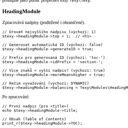
přístupné jako public properties třídy
.
Texy\Texy
HeadingModule
Zpracovává nadpisy (podtržené i ohraničené).
// Úroveň nejvyššího nadpisu (výchozí: 1)

$texy->headingModule->top = 1;  // <h1>

// Generovat automatická ID (výchozí: false)

$texy->headingModule->generateID = true;

// Prefix pro generovaná ID (výchozí: 'toc-')

$texy->headingModule->idPrefix = 'section-';

// Více znaků = vyšší nadpis? (výchozí: true)

$texy->headingModule->moreMeansHigher = true;

// Režim vyvažování (výchozí: DYNAMIC)

Po zpracování:
// První nadpis (pro <title>)

echo $texy->headingModule->title;

// Obsah (Table of Contents)
