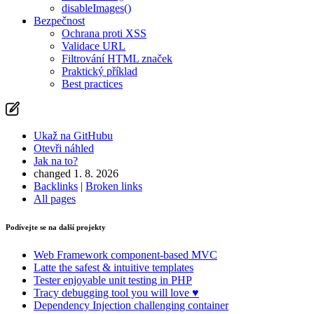
disableImages()
Bezpečnost
Ochrana proti XSS
Validace URL
Filtrování HTML značek
Praktický příklad
Best practices
Ukaž na GitHubu
Otevři náhled
Jak na to?
changed 1. 8. 2026
Backlinks
|
Broken links
All pages
Podívejte se na další projekty
Web Framework
component-based MVC
Latte
the safest & intuitive templates
Tester
enjoyable unit testing in PHP
Tracy
debugging tool you will love ♥
Dependency Injection
challenging container