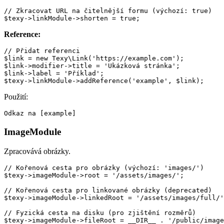
// Zkracovat URL na čitelnější formu (výchozí: true)

Reference:
// Přidat referenci

$link = new Texy\Link('https://example.com');

$link->modifier->title = 'Ukázková stránka';

$link->label = 'Příklad';

Použití:
ImageModule
Zpracovává obrázky.
// Kořenová cesta pro obrázky (výchozí: 'images/')

$texy->imageModule->root = '/assets/images/';

// Kořenová cesta pro linkované obrázky (deprecated)

$texy->imageModule->linkedRoot = '/assets/images/full/'
// Fyzická cesta na disku (pro zjištění rozměrů)

$texy->imageModule->fileRoot = __DIR__ . '/public/image