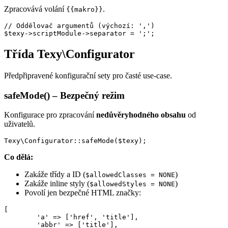
Zpracovává volání
.
{{makro}}
// Oddělovač argumentů (výchozí: ',')

Třída Texy\Configurator
Předpřipravené konfigurační sety pro časté use-case.
safeMode() – Bezpečný režim
Konfigurace pro zpracování
nedůvěryhodného obsahu
od
uživatelů.
Co dělá:
Zakáže třídy a ID (
)
$allowedClasses = NONE
Zakáže inline styly (
)
$allowedStyles = NONE
Povolí jen bezpečné HTML značky:
[

	'a' => ['href', 'title'],

	'abbr' => ['title'],
