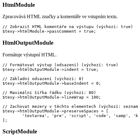
HtmlModule
Zpracovává HTML značky a komentáře ve vstupním textu.
// Zobrazit HTML komentáře na výstupu (výchozí: true)

HtmlOutputModule
Formátuje výstupní HTML.
// Formátovat výstup (odsazení) (výchozí: true)

$texy->htmlOutputModule->indent = true;

// Základní odsazení (výchozí: 0)

$texy->htmlOutputModule->baseIndent = 0;

// Maximální šířka řádku (výchozí: 80)

$texy->htmlOutputModule->lineWrap = 100;

// Zachovat mezery v těchto elementech (výchozí: seznam
$texy->htmlOutputModule->preserveSpaces = [

	'textarea', 'pre', 'script', 'code', 'samp', 'kbd',

ScriptModule