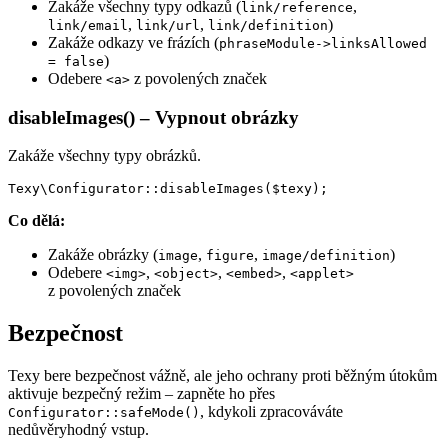
Zakáže všechny typy odkazů (
,
link/reference
,
,
)
link/email
link/url
link/definition
Zakáže odkazy ve frázích (
phraseModule->linksAllowed
)
= false
Odebere
z povolených značek
<a>
disableImages() – Vypnout obrázky
Zakáže všechny typy obrázků.
Co dělá:
Zakáže obrázky (
,
,
)
image
figure
image/definition
Odebere
,
,
,
<img>
<object>
<embed>
<applet>
z povolených značek
Bezpečnost
Texy bere bezpečnost vážně, ale jeho ochrany proti běžným útokům
aktivuje bezpečný režim – zapněte ho přes
, kdykoli zpracováváte
Configurator::safeMode()
nedůvěryhodný vstup.