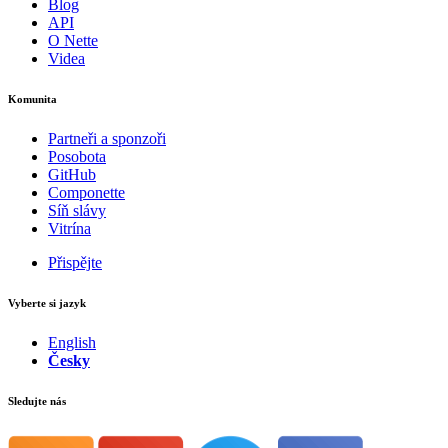
Blog
API
O Nette
Videa
Komunita
Partneři a sponzoři
Posobota
GitHub
Componette
Síň slávy
Vitrína
Přispějte
Vyberte si jazyk
English
Česky
Sledujte nás