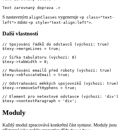
S nastaveným
vygeneruje
alignClasses
<p class="text-
místo
.
left">
<p style="text-align:left">
Další vlastnosti
// Spojování řádků do odstavců (výchozí: true)

$texy->mergeLines = true;

// Šířka tabulátoru (výchozí: 8)

$texy->tabWidth = 8;

// Maskování emailů před roboty (výchozí: true)

$texy->obfuscateEmail = true;

// Odstraňování měkkých spojovníků (výchozí: true)

$texy->removeSoftHyphens = true;

// Element pro netextové odstavce (výchozí: 'div')

Moduly
Každý modul zpracovává konkrétní část syntaxe. Moduly jsou