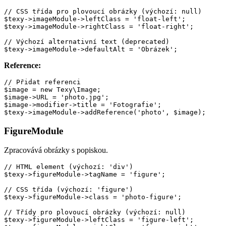
// CSS třída pro plovoucí obrázky (výchozí: null)

$texy->imageModule->leftClass = 'float-left';

$texy->imageModule->rightClass = 'float-right';

// Výchozí alternativní text (deprecated)

Reference:
// Přidat referenci

$image = new Texy\Image;

$image->URL = 'photo.jpg';

$image->modifier->title = 'Fotografie';

FigureModule
Zpracovává obrázky s popiskou.
// HTML element (výchozí: 'div')

$texy->figureModule->tagName = 'figure';

// CSS třída (výchozí: 'figure')

$texy->figureModule->class = 'photo-figure';

// Třídy pro plovoucí obrázky (výchozí: null)

$texy->figureModule->leftClass = 'figure-left';
