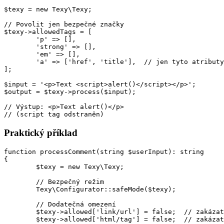
$texy = new Texy\Texy;

// Povolit jen bezpečné značky

$texy->allowedTags = [

	'p' => [],

	'strong' => [],

	'em' => [],

	'a' => ['href', 'title'],  // jen tyto atributy

];

$input = '<p>Text <script>alert()</script></p>';

$output = $texy->process($input);

// Výstup: <p>Text alert()</p>

Praktický příklad
function processComment(string $userInput): string

{

	$texy = new Texy\Texy;

	// Bezpečný režim

	Texy\Configurator::safeMode($texy);

	// Dodatečná omezení

	$texy->allowed['link/url'] = false;  // zakázat auto-linky

	$texy->allowed['html/tag'] = false;  // zakázat HTML
