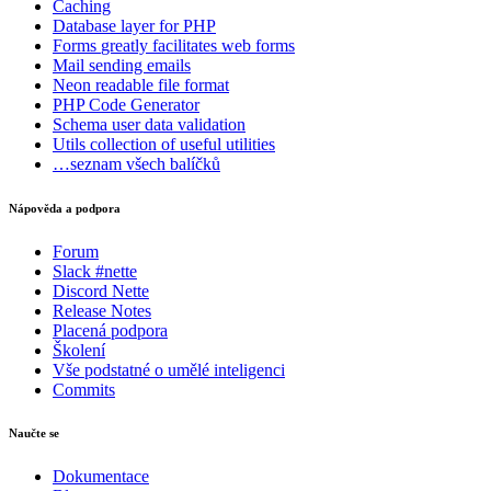
Caching
Database
layer for PHP
Forms
greatly facilitates web forms
Mail
sending emails
Neon
readable file format
PHP Code Generator
Schema
user data validation
Utils
collection of useful utilities
…seznam všech balíčků
Nápověda a podpora
Forum
Slack #nette
Discord Nette
Release Notes
Placená podpora
Školení
Vše podstatné o umělé inteligenci
Commits
Naučte se
Dokumentace