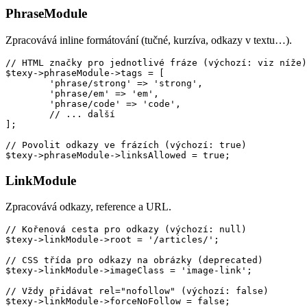
PhraseModule
Zpracovává inline formátování (tučné, kurzíva, odkazy v textu…).
// HTML značky pro jednotlivé fráze (výchozí: viz níže)

$texy->phraseModule->tags = [

	'phrase/strong' => 'strong',

	'phrase/em' => 'em',

	'phrase/code' => 'code',

	// ... další

];

// Povolit odkazy ve frázích (výchozí: true)

LinkModule
Zpracovává odkazy, reference a URL.
// Kořenová cesta pro odkazy (výchozí: null)

$texy->linkModule->root = '/articles/';

// CSS třída pro odkazy na obrázky (deprecated)

$texy->linkModule->imageClass = 'image-link';

// Vždy přidávat rel="nofollow" (výchozí: false)

$texy->linkModule->forceNoFollow = false;
