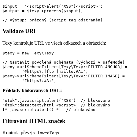
$input = '<script>alert("XSS")</script>';

$output = $texy->process($input);

Validace URL
Texy kontroluje URL ve všech odkazech a obrázcích:
$texy = new Texy\Texy;

// Nastavit povolená schémata (výchozí v safeMode)

$texy->urlSchemeFilters[Texy\Texy::FILTER_ANCHOR] =

	'#https?:|ftp:|mailto:#Ai';

$texy->urlSchemeFilters[Texy\Texy::FILTER_IMAGE] =

Příklady blokovaných URL:
"útok":javascript:alert('XSS')  // blokováno

"útok":data:text/html,<script>  // blokováno

Filtrování HTML značek
Kontrola přes
:
$allowedTags