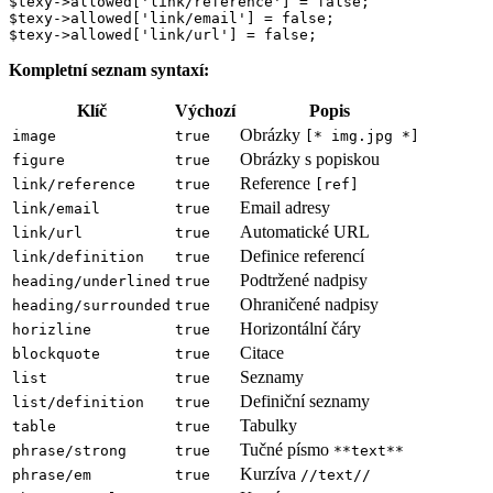
$texy->allowed['link/reference'] = false;

$texy->allowed['link/email'] = false;

Kompletní seznam syntaxí:
Klíč
Výchozí
Popis
Obrázky
image
true
[* img.jpg *]
Obrázky s popiskou
figure
true
Reference
link/reference
true
[ref]
Email adresy
link/email
true
Automatické URL
link/url
true
Definice referencí
link/definition
true
Podtržené nadpisy
heading/underlined
true
Ohraničené nadpisy
heading/surrounded
true
Horizontální čáry
horizline
true
Citace
blockquote
true
Seznamy
list
true
Definiční seznamy
list/definition
true
Tabulky
table
true
Tučné písmo
phrase/strong
true
**text**
Kurzíva
phrase/em
true
//text//