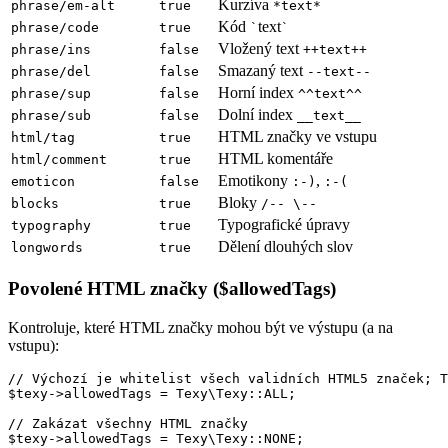
Kurzíva
phrase/em-alt
true
*text*
Kód
text
phrase/code
true
`
`
Vložený text
phrase/ins
false
++text++
Smazaný text
phrase/del
false
--text--
Horní index
phrase/sup
false
^^text^^
Dolní index
phrase/sub
false
__text__
HTML značky ve vstupu
html/tag
true
HTML komentáře
html/comment
true
Emotikony
,
emoticon
false
:-)
:-(
Bloky
blocks
true
/-- \--
Typografické úpravy
typography
true
Dělení dlouhých slov
longwords
true
Povolené HTML značky ($allowedTags)
Kontroluje, které HTML značky mohou být ve výstupu (a na
vstupu):
// Výchozí je whitelist všech validních HTML5 značek; T
$texy->allowedTags = Texy\Texy::ALL;

// Zakázat všechny HTML značky

$texy->allowedTags = Texy\Texy::NONE;
