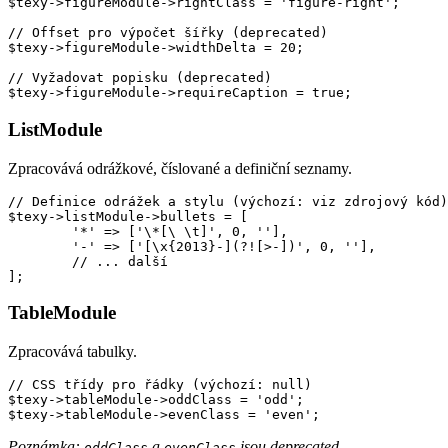
$texy->figureModule->rightClass = 'figure-right';

// Offset pro výpočet šířky (deprecated)

$texy->figureModule->widthDelta = 20;

// Vyžadovat popisku (deprecated)

ListModule
Zpracovává odrážkové, číslované a definiční seznamy.
// Definice odrážek a stylu (výchozí: viz zdrojový kód)

$texy->listModule->bullets = [

	'*' => ['\*[\ \t]', 0, ''],

	'-' => ['[\x{2013}-](?![>-])', 0, ''],

	// ... další

TableModule
Zpracovává tabulky.
// CSS třídy pro řádky (výchozí: null)

$texy->tableModule->oddClass = 'odd';

Poznámka:
a
jsou deprecated.
oddClass
evenClass