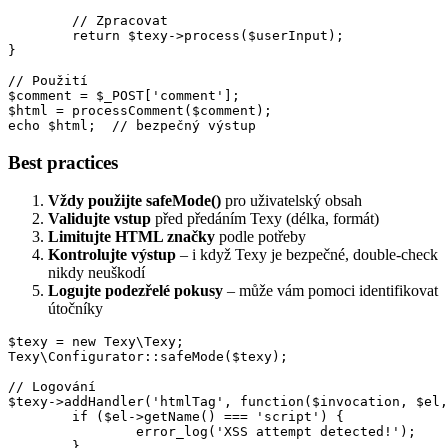
	// Zpracovat

	return $texy->process($userInput);

}

// Použití

$comment = $_POST['comment'];

$html = processComment($comment);

Best practices
Vždy použijte safeMode()
pro uživatelský obsah
Validujte vstup
před předáním Texy (délka, formát)
Limitujte HTML značky
podle potřeby
Kontrolujte výstup
– i když Texy je bezpečné, double-check
nikdy neuškodí
Logujte podezřelé pokusy
– může vám pomoci identifikovat
útočníky
$texy = new Texy\Texy;

Texy\Configurator::safeMode($texy);

// Logování

$texy->addHandler('htmlTag', function($invocation, $el,
	if ($el->getName() === 'script') {

		error_log('XSS attempt detected!');

	}
