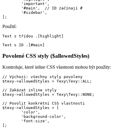
	'important',

	'#main',  // ID začínají #

	'#sidebar',

Použití:
Text s třídou .[highlight]

Povolené CSS styly ($allowedStyles)
Kontroluje, které inline CSS vlastnosti mohou být použity:
// Výchozí: všechny styly povoleny

$texy->allowedStyles = Texy\Texy::ALL;

// Zakázat inline styly

$texy->allowedStyles = Texy\Texy::NONE;

// Povolit konkrétní CSS vlastnosti

$texy->allowedStyles = [

	'color',

	'background-color',

	'font-size',
